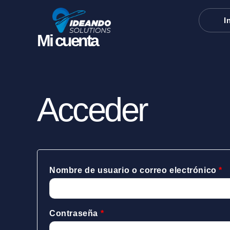
Ir
Obligatorio
O
al
I
contenido
Mi cuenta
Acceder
Nombre de usuario o correo electrónico
*
Contraseña
*